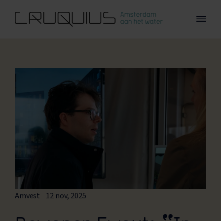
Skip to main content
Cruquius_horizontaal_logo_RGB
Amvest
12 nov, 2025