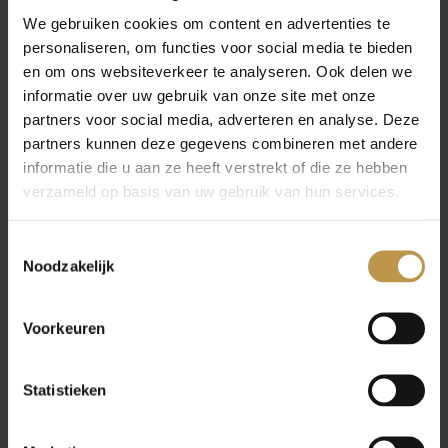
groet elkaar op straat. Omdat je samen op een soort
We gebruiken cookies om content en advertenties te
eiland woont, voelt het ook een beetje als een dorp.
personaliseren, om functies voor social media te bieden
Terwijl toch alle faciliteiten aanwezig zijn.”
en om ons websiteverkeer te analyseren. Ook delen we
informatie over uw gebruik van onze site met onze
partners voor social media, adverteren en analyse. Deze
partners kunnen deze gegevens combineren met andere
informatie die u aan ze heeft verstrekt of die ze hebben
… nieuwbouwproject Houtsma
verzameld op basis van uw gebruik van hun services.
“Toen we hoorden over Houtsma op de kop van
Cruquius, was onze interesse meteen gewekt.
T
Natuurlijk vanwege de locatie aan het water en
Noodzakelijk
o
het uitzicht dat je daarop hebt. Maar ook de
e
s
opzet van Houtsma is prettig. Het is geen
Voorkeuren
t
massaal gebouw. Daardoor heb je meer binding
e
met de buurt. Ook de groene binnentuin is een
m
Statistieken
pluspunt. Het lijkt me heel fijn om hier te zitten
m
als het mooi weer is.”
i